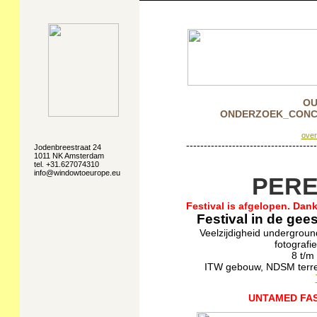
OU
ONDERZOEK_CONC
ove
-------------------------------------
Jodenbreestraat 24
1011 NK Amsterdam
tel. +31.627074310
info@windowtoeurope.eu
PERE
Festival is afgelopen. Dan
Festival in de ge
Veelzijdigheid undergroun
fotografie
8 t/m
ITW gebouw, NDSM terre
UNTAMED FAS