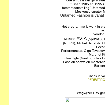
mode en daaraan gerelatee
tussen 1985 en 1995 zi
fototentoonstelling “Untame
Moskouse curator Mi
Untamed Fashion is vanaf 
Het programma is work in pr
ac
Voorlop
AVIA
Muziek:
(SpB/RU), T
(NL/RU), Michel Banabila +
Feest
Performances: Olga Tsvetko
Margriet K
Films: Igla (Naald), Lola's 
Fashion shows en mastercla
Barten
Check in vo
PERESTRO
Wegwijzer ITW ge