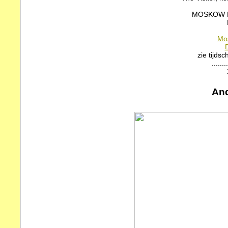
MOSKOW 
Mos
zie tijds
........
And