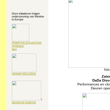
Deze initiatieven krijgen
ondersteuning van Window
to Europe
PRIMITIVE EQUATIONS
myspace
blog
foto
KIDNAP RECORDS
Zate
DaDa Disc
Performances en closi
Deuren open 
\
MOSKOW DISKOW